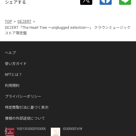
シェアする
TOP
DEZERT
DEZERT「The Heart Tree ～unplugged selection～」 クラウンミュージック
ストア限定盤
ヘルプ
使い方ガイド
NFTとは？
利用規約
プライバシーポリシー
特定商取引法に基づく表示
情報の外部送信について
9031350002Y30005
ID000007618