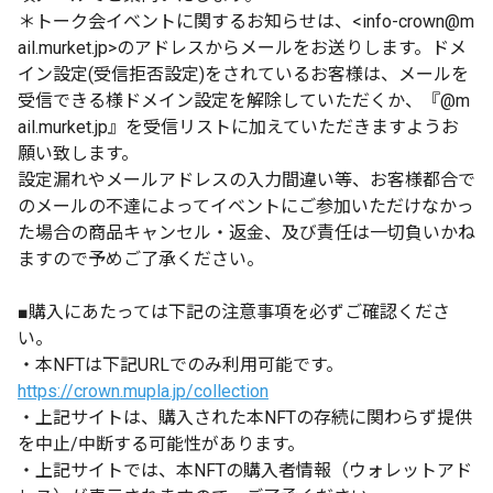
＊トーク会イベントに関するお知らせは、
<
info-crown@m
ail.murket.jp
>
のアドレスからメールをお送りします。ドメ
イン設定
(
受信拒否設定
)
をされているお客様は、メールを
受信できる様ドメイン設定を解除していただくか、『
@
m
ail.murket.jp
』を受信リストに加えていただきますようお
願い致します。
設定漏れやメールアドレスの入力間違い等、お客様都合で
のメールの不達によってイベントにご参加いただけなかっ
た場合の商品キャンセル・返金、及び責任は一切負いかね
ますので予めご了承ください。
■購入にあたっては下記の注意事項を必ずご確認くださ
い。
・本NFTは下記URLでのみ利用可能です。
https://crown.mupla.jp/collection
・上記サイトは、購入された本NFTの存続に関わらず提供
を中止/中断する可能性があります。
・上記サイトでは、本NFTの購入者情報（ウォレットアド