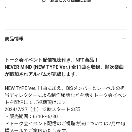
お気に入り商品に登録
商品情報
NFT
トーク会イベント配信視聴付き、
商品！
NEVER MiND (NEW TYPE Ver.)
11
全
曲を収録、順次楽曲
が追加されアルバムが完成します。
NEW TYPE Ver. 11
曲に加え、
BiS
メンバーとレーベルの担
当ディレクターによる制作秘話などを話すトーク会イベン
トを配信にてご視聴頂けます。
2024/7/27
（土）
13
時スタートの部
・販売期間：
6/10
～
6/30
＊トーク会イベント配信のご視聴方法については
7
月中旬
頃メールでご案内いたします。