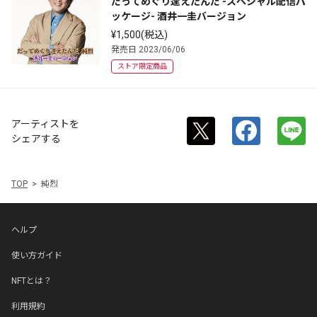
だってめぐり逢えたんだ -スペシャル配信パ
ッケージ- 酒井一圭バージョン
¥1,500(税込)
発売日 2023/06/06
ストア限定商品
アーティストを
シェアする
TOP
純烈
ヘルプ
使い方ガイド
NFTとは？
利用規約