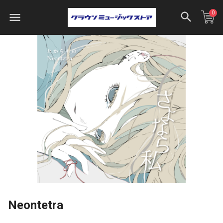
0
Neontetra